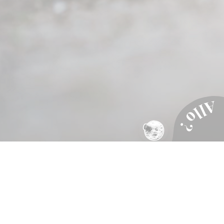
Allo ?
le 25 mars 2022
ARTICLE
#LESPETITESPIERRES
#RSE
cela, nous avons fait appel au label RSE
?
mble de nos gestes ont produit.