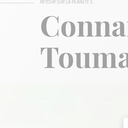
RETOUR SUR LA PLANÈTE E.
Conna
Touma