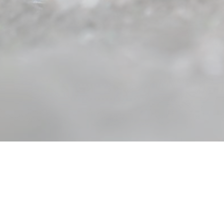
#
e responsable, mais comment savoir où nous en sommes ? Pour 
e de RSE et nous former pour progresser. Quel en sera le bilan 
 nous voulons faire notre part, et connaître l’impact que l’ense