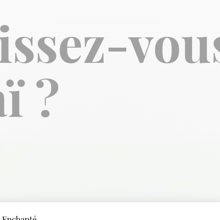
issez-vou
ï ?
Enchanté...