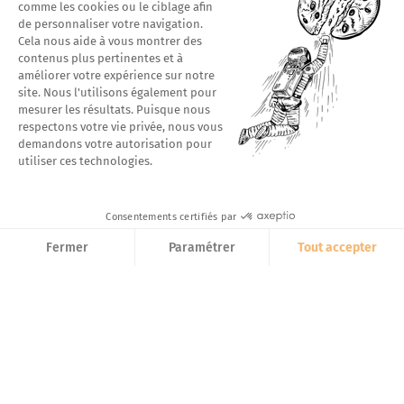
comme les cookies ou le ciblage afin
de personnaliser votre navigation.
Cela nous aide à vous montrer des
contenus plus pertinentes et à
améliorer votre expérience sur notre
site. Nous l'utilisons également pour
mesurer les résultats. Puisque nous
respectons votre vie privée, nous vous
demandons votre autorisation pour
utiliser ces technologies.
menu
Consentements certifiés par
Allo ?
Fermer
Paramétrer
Tout accepter
Axeptio consent
Plateforme de Gestion du Consentement : Personnalisez vos O
le 9 juin 2023
Notre plateforme vous permet d'adapter et de gérer vos paramètr
#APPEL À PROJETS
#ARTICLE
#DÉVELOPPEMENT DURABLE
#IMPACT
#PRO BONO
#RSE
#SEED